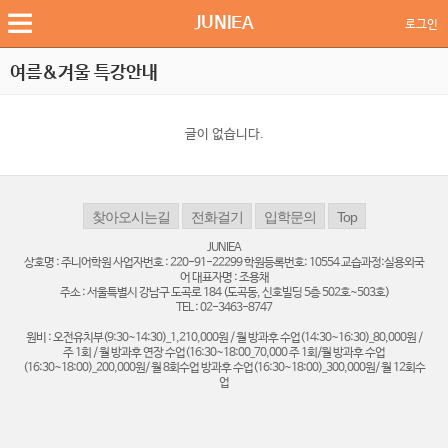
JUNIEA
로그인
여름&겨울 특강안내
글이 없습니다.
JUNIEA
상호명 : 주니어학원 사업자번호 : 220-91-22299 학원등록번호: 10554 교습과정:실용외국
어 대표자명 : 조용채
주소 : 서울특별시 강남구 도곡로 184 (도곡동, 신호빌딩 5층 502호~503호)
TEL : 02-3463-8747
원비 : 오전유치부(9:30~14:30)_1,210,000원 / 월 방과후 수업(14:30~16:30)_80,000원 /
주 1회 / 월 방과후 연장 수업(16:30~18:00_70,000 주 1회/월 방과후 수업
(16:30~18:00)_200,000원/ 월 8회수업 방과후 수업(16:30~18:00)_300,000원/ 월 12회수
업